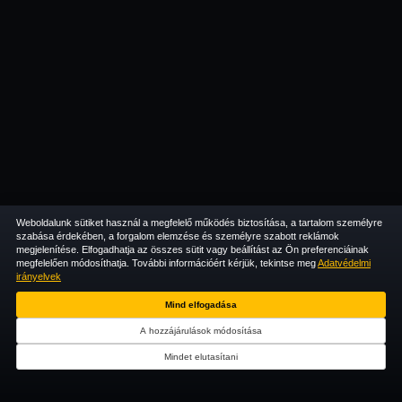
Weboldalunk sütiket használ a megfelelő működés biztosítása, a tartalom személyre
szabása érdekében, a forgalom elemzése és személyre szabott reklámok
megjelenítése. Elfogadhatja az összes sütit vagy beállítást az Ön preferenciáinak
megfelelően módosíthatja. További információért kérjük, tekintse meg
Adatvédelmi
irányelvek
Mind elfogadása
A hozzájárulások módosítása
Mindet elutasítani