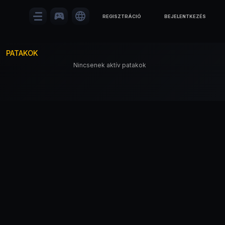
sports_esports
language
REGISZTRÁCIÓ
BEJELENTKEZÉS
PATAKOK
Nincsenek aktív patakok