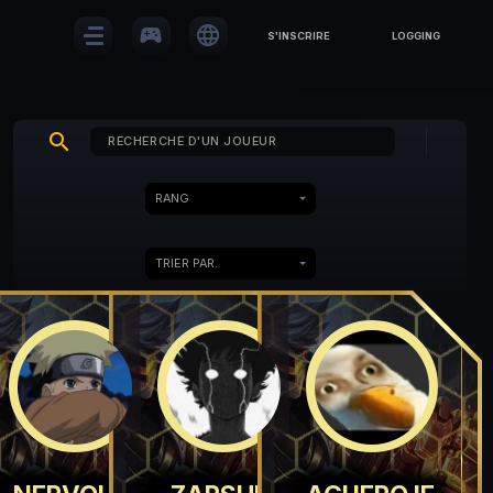
sports_esports
language
S'INSCRIRE
LOGGING
search
RANG
TRIER PAR.