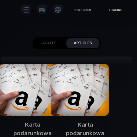
sports_esports
language
S'INSCRIRE
LOGGING
CARTES
ARTICLES
Karta
Karta
podarunkowa
podarunkowa