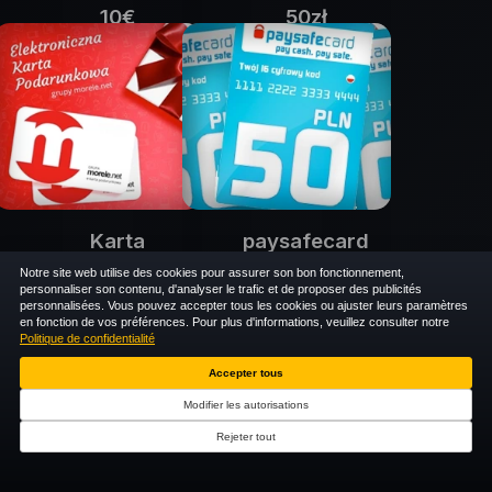
10€
50zł
amazon.de
amazon.pl
64 000 e$
69 000 e$
Karta
paysafecard
podarunkowa
50zł
Notre site web utilise des cookies pour assurer son bon fonctionnement,
personnaliser son contenu, d'analyser le trafic et de proposer des publicités
paysafecard
50zł
personnalisées. Vous pouvez accepter tous les cookies ou ajuster leurs paramètres
69 000 e$
en fonction de vos préférences. Pour plus d'informations, veuillez consulter notre
morele.net
Politique de confidentialité
69 000 e$
Accepter tous
Modifier les autorisations
Rejeter tout