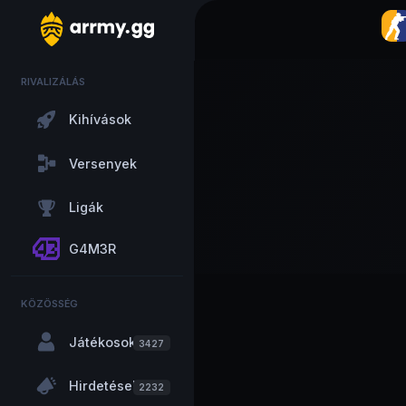
RIVALIZÁLÁS
Kihívások
Versenyek
Ligák
G4M3R
KÖZÖSSÉG
Játékosok
3427
Hirdetések
2232