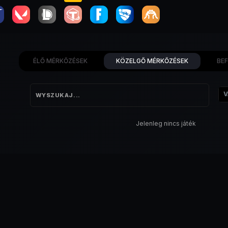
ÉLŐ MÉRKŐZÉSEK
KÖZELGŐ MÉRKŐZÉSEK
BE
V
Jelenleg nincs játék