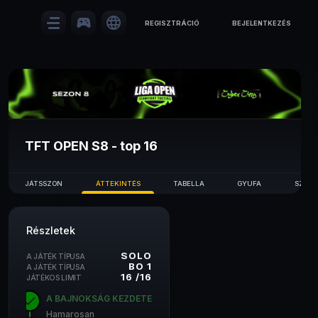
sports_esports
language
REGISZTRÁCIÓ
BEJELENTKEZÉS
TFT OPEN S8 - top 16
JÁTSSZON
ÁTTEKINTÉS
TABELLA
GYUFA
SZAB
Részletek
SOLO
A JÁTÉK TÍPUSA
BO 1
A JÁTÉK TÍPUSA
16
/
16
JÁTÉKOS LIMIT
A BAJNOKSÁG KEZDETE
Hamarosan