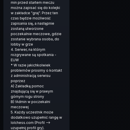
min przed startem meczu
można zapisać się do kolejki
w zakładce "graj". Przez ten
czas będzie możliwość
zapisania się, a następnie
zostaną utworzone
poczekalnie meczowe, gdzie
zostanie wybrana osoba, do
lobby w grze
4. Serwer, na którym
rozgrywane są spotkania -
EUW
* W razie jakichkolwiek
problemów prosimy o kontakt
z administracją serwisu
poprzez
A) Zakładkę pomoc
znajdującą się w prawym
górnym rogu strony
B) !Admin w poczekalni
meczowej
5. Każdy uczestnik może
dodatkowo uzupełnić rangę w
lolchess.com (Profil -->
uzupełnij profil gry).