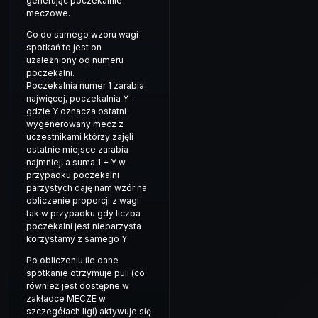
generując poczekalnie
meczowe.
Co do samego wzoru wagi
spotkań to jest on
uzależniony od numeru
poczekalni.
Poczekalnia numer 1 zarabia
najwięcej, poczekalnia Y -
gdzie Y oznacza ostatni
wygenerowany mecz z
uczestnikami którzy zajęli
ostatnie miejsce zarabia
najmniej, a suma 1 + Y w
przypadku poczekalni
parzystych daję nam wzór na
obliczenie proporcji z wagi
tak w przypadku gdy liczba
poczekalni jest nieparzysta
korzystamy z samego Y.
Po obliczeniu ile dane
spotkanie otrzymuje puli (co
również jest dostępne w
zakładce MECZE w
szczegółach ligi) aktywuje się