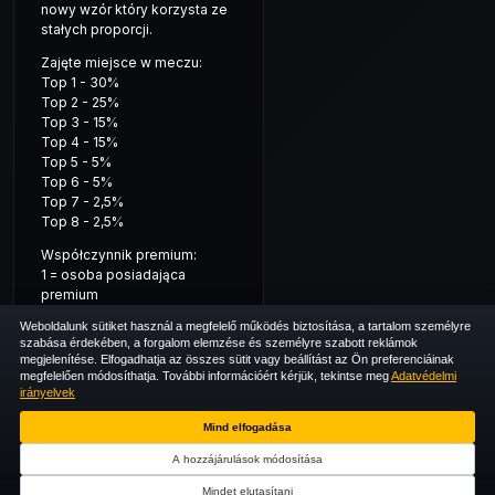
nowy wzór który korzysta ze
stałych proporcji.
Zajęte miejsce w meczu:
Top 1 - 30%
Top 2 - 25%
Top 3 - 15%
Top 4 - 15%
Top 5 - 5%
Top 6 - 5%
Top 7 - 2,5%
Top 8 - 2,5%
Współczynnik premium:
1 = osoba posiadająca
premium
1/4 = osoba nieposiadjąca
Weboldalunk sütiket használ a megfelelő működés biztosítása, a tartalom személyre
premium
szabása érdekében, a forgalom elemzése és személyre szabott reklámok
megjelenítése. Elfogadhatja az összes sütit vagy beállítást az Ön preferenciáinak
This competition is not
megfelelően módosíthatja. További információért kérjük, tekintse meg
Adatvédelmi
affiliated with or sponsored
irányelvek
by Riot Games, Inc. or League
of Legends Esports.
Mind elfogadása
A hozzájárulások módosítása
Mindet elutasítani