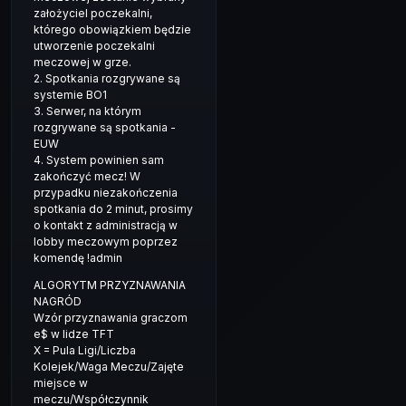
założyciel poczekalni,
którego obowiązkiem będzie
utworzenie poczekalni
meczowej w grze.
2. Spotkania rozgrywane są
systemie BO1
3. Serwer, na którym
rozgrywane są spotkania -
EUW
4. System powinien sam
zakończyć mecz! W
przypadku niezakończenia
spotkania do 2 minut, prosimy
o kontakt z administracją w
lobby meczowym poprzez
komendę !admin
ALGORYTM PRZYZNAWANIA
NAGRÓD
Wzór przyznawania graczom
e$ w lidze TFT
X = Pula Ligi/Liczba
Kolejek/Waga Meczu/Zajęte
miejsce w
meczu/Współczynnik