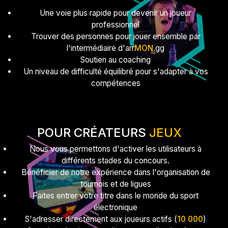
Une voie plus rapide pour devenir un joueur
professionnel
Trouver des personnes pour jouer ensemble par
l'intermédiaire d'arr
MON
.gg
Soutien au coaching
Un niveau de difficulté équilibré pour s'adapter à vos
compétences
POUR CRÉATEURS
JEUX
Nous vous permettons d'activer les utilisateurs à
différents stades du concours.
Bénéficier de notre expérience dans l'organisation de
tournois et de ligues
Faites entrer votre titre dans le monde du sport
électronique
S'adresser directement aux joueurs actifs (
10 000
)