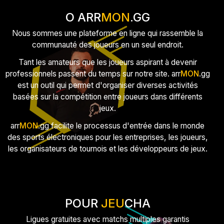
O ARR
MON
.GG
Nous sommes une plateforme en ligne qui rassemble la
communauté des joueurs en un seul endroit.
Tant les amateurs que les joueurs aspirant à devenir
professionnels passent du temps sur notre site. arr
MON
.gg
est un outil qui permet d'organiser diverses activités
basées sur la compétition entre joueurs dans différents
jeux.
arr
MON
.gg facilite le processus d'entrée dans le monde
des sports électroniques pour les entreprises, les joueurs,
les organisateurs de tournois et les développeurs de jeux.
POUR
JEU
CHA
Ligues gratuites avec matchs multiples garantis