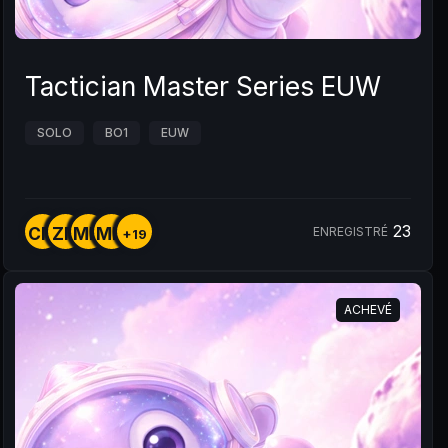
Tactician Master Series EUW
SOLO
BO1
EUW
23
CM
ZM
MM
MM
ENREGISTRÉ
+19
ACHEVÉ