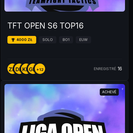
TFT OPEN S6 TOP16
4000 ZŁ
SOLO
BO1
EUW
16
ZM
DM
KM
GM
ENREGISTRÉ
+12
ACHEVÉ