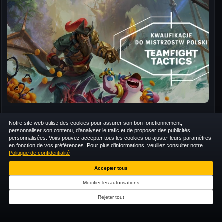
[OPEN] KWALIFIKACJE DO MIST
Notre site web utilise des cookies pour assurer son bon fonctionnement,
personnaliser son contenu, d'analyser le trafic et de proposer des publicités
personnalisées. Vous pouvez accepter tous les cookies ou ajuster leurs paramètres
en fonction de vos préférences. Pour plus d'informations, veuillez consulter notre
SOLO
BO1
EUW
Politique de confidentialité
Accepter tous
Modifier les autorisations
106
CM
AM
TM
CM
ENREGISTRÉ
Rejeter tout
+102