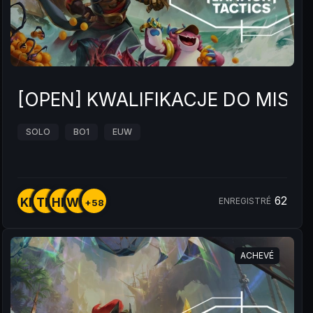
[OPEN] KWALIFIKACJE DO MIST
SOLO
BO1
EUW
62
KM
TM
HM
WM
ENREGISTRÉ
+58
ACHEVÉ