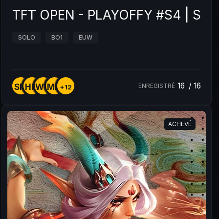
TFT OPEN - PLAYOFFY #S4 | SET 
SOLO
BO1
EUW
16
/
16
SM
HM
WM
MM
ENREGISTRÉ
+12
ACHEVÉ