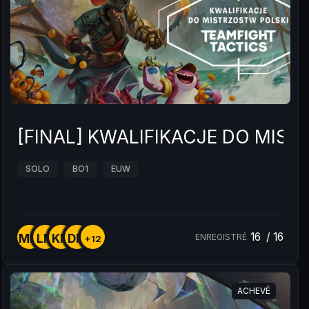
[FINAL] KWALIFIKACJE DO MIST
SOLO
BO1
EUW
16
/
16
MM
LM
KM
DM
ENREGISTRÉ
+12
ACHEVÉ