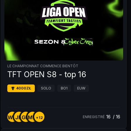
LE CHAMPIONNAT COMMENCE BIENTÔT
TFT OPEN S8 - top 16
4000ZŁ
SOLO
BO1
EUW
16
/
16
WM
JM
GM
MW
ENREGISTRÉ
+12