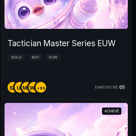
Tactician Master Series EUW
SOLO
BO1
EUW
69
SK
U1
MX
WA
ENREGISTRÉ
+65
ACHEVÉ