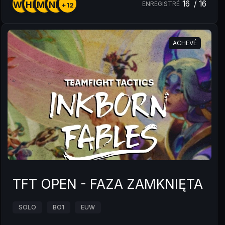
16
/
16
WM
HM
MM
NM
ENREGISTRÉ
+12
ACHEVÉ
TFT OPEN - FAZA ZAMKNIĘTA #S5
SOLO
BO1
EUW