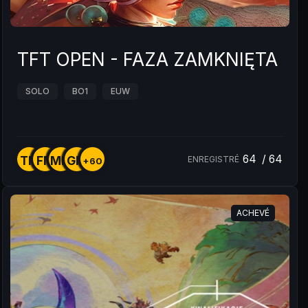
TFT OPEN - FAZA ZAMKNIĘTA #S4
SOLO
BO1
EUW
64
/
64
TM
FM
MM
GM
ENREGISTRÉ
+60
ACHEVÉ