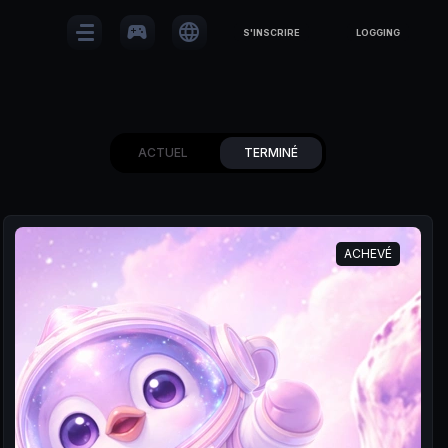
sports_esports
language
S'INSCRIRE
LOGGING
ACTUEL
TERMINÉ
ACHEVÉ