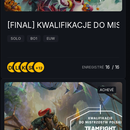
[FINAL] KWALIFIKACJE DO MIST
SOLO
BO1
EUW
16
/
16
DM
LM
KM
SM
ENREGISTRÉ
+12
ACHEVÉ