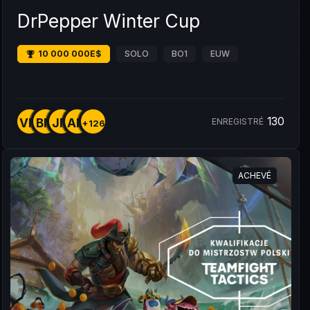
DrPepper Winter Cup
10 000 000E$
SOLO
BO1
EUW
130
VM
BM
JM
AM
ENREGISTRÉ
+126
ACHEVÉ