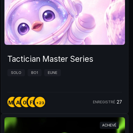
Tactician Master Series
SOLO
BO1
EUNE
27
MG
AS
0B
FN
ENREGISTRÉ
+23
ACHEVÉ