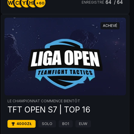
64
/
64
WM
CM
YM
HM
ENREGISTRÉ
+60
ACHEVÉ
LE CHAMPIONNAT COMMENCE BIENTÔT
TFT OPEN S7 | TOP 16
4000ZŁ
SOLO
BO1
EUW