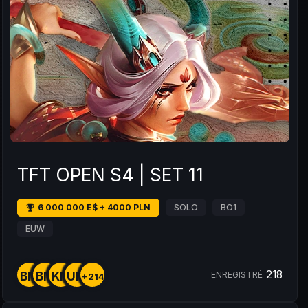
TFT OPEN S4 | SET 11
6 000 000 E$ + 4000 PLN
SOLO
BO1
EUW
218
BM
BM
KM
UM
ENREGISTRÉ
+214