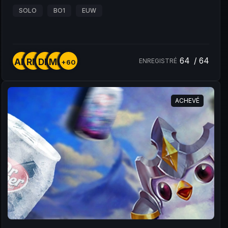
SOLO
BO1
EUW
64
/
64
AM
RM
DM
MM
ENREGISTRÉ
+60
ACHEVÉ