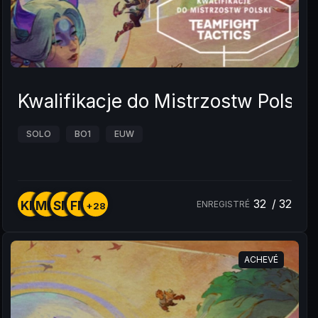
Kwalifikacje do Mistrzostw Polski
SOLO
BO1
EUW
32
/
32
KM
MM
SM
FM
ENREGISTRÉ
+28
ACHEVÉ