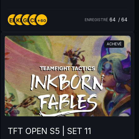
64
/
64
EM
KM
GM
CM
ENREGISTRÉ
+60
ACHEVÉ
TFT OPEN S5 | SET 11