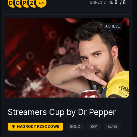
8
/
8
DM
GM
PM
ZM
ENREGISTRÉ
+4
ACHEVÉ
Streamers Cup by Dr Pepper
NAGRODY RZECZOWE
SOLO
BO1
EUNE