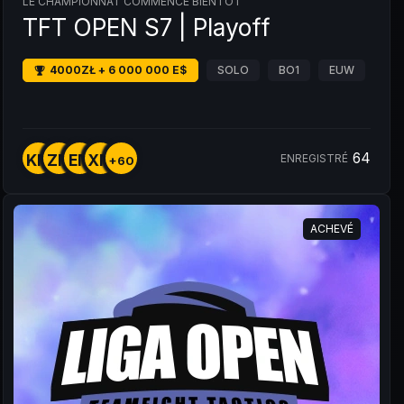
LE CHAMPIONNAT COMMENCE BIENTÔT
TFT OPEN S7 | Playoff
4000ZŁ + 6 000 000 E$
SOLO
BO1
EUW
64
KM
ZM
EM
XM
ENREGISTRÉ
+60
ACHEVÉ