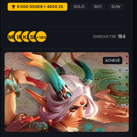
6 000 000E$ + 4000 ZŁ
SOLO
BO1
EUW
184
MM
IM
KM
SM
ENREGISTRÉ
+180
ACHEVÉ