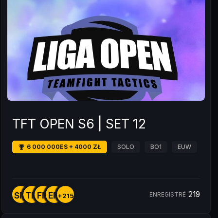
TFT OPEN S6 | SET 12
6 000 000E$ + 4000 ZŁ
SOLO
BO1
EUW
219
SM
TM
FM
EM
ENREGISTRÉ
+215