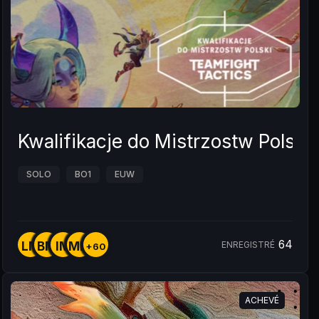
Kwalifikacje do Mistrzostw Polsk
SOLO
BO1
EUW
64
LM
BM
IM
MM
ENREGISTRÉ
+60
ACHEVÉ