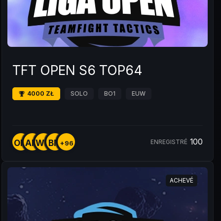
TFT OPEN S6 TOP64
4000 ZŁ
SOLO
BO1
EUW
100
OM
AM
WM
BM
ENREGISTRÉ
+96
ACHEVÉ