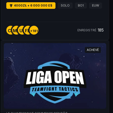
4000ZŁ + 6 000 000 E$
SOLO
BO1
EUW
185
CS
MU
U9
FM
ENREGISTRÉ
+181
ACHEVÉ