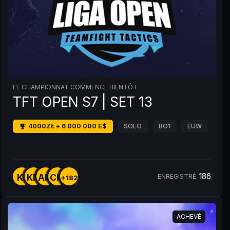
LE CHAMPIONNAT COMMENCE BIENTÔT
TFT OPEN S7 | SET 13
4000ZŁ + 6 000 000 E$
SOLO
BO1
EUW
186
K1
KM
AM
CM
ENREGISTRÉ
+182
ACHEVÉ