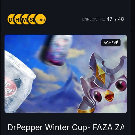
47
/
48
DM
HM
MM
SM
ENREGISTRÉ
+43
ACHEVÉ
DrPepper Winter Cup- FAZA ZAM